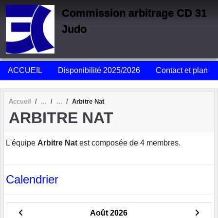
Panneau de gestion des cookies
Commission arbitrage CD 31
Judo
ACCUEIL
Disponibilité 2025/2026
Contact et plan
Accueil
Arbitre Nat
ARBITRE NAT
L'équipe
Arbitre Nat
est composée de 4 membres.
Calendrier
Août 2026