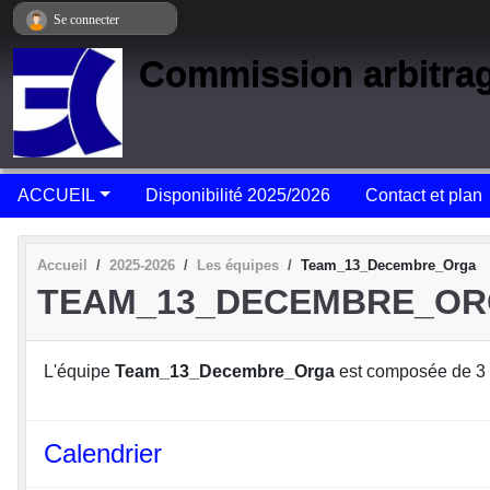
Panneau de gestion des cookies
Se connecter
Commission arbitra
ACCUEIL
Disponibilité 2025/2026
Contact et plan
Accueil
2025-2026
Les équipes
Team_13_Decembre_Orga
TEAM_13_DECEMBRE_O
L'équipe
Team_13_Decembre_Orga
est composée de 3
Calendrier